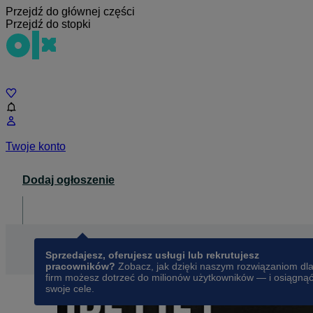
Przejdź do głównej części
Przejdź do stopki
Czat
Twoje konto
Dodaj ogłoszenie
Dla biznesu
opens in a new tab
Sprzedajesz, oferujesz usługi lub rekrutujesz
pracowników?
Zobacz, jak dzięki naszym rozwiązaniom dl
firm możesz dotrzeć do milionów użytkowników — i osiągną
swoje cele.